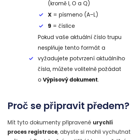
(kromě I, O a Q)
X
= písmeno (A–L)
9
= číslice
Pokud vaše aktuální číslo trupu
nesplňuje tento formát a
vyžadujete potvrzení aktuálního
čísla, můžete volitelně požádat
o
Výpisový dokument
.
Proč se připravit předem?
Mít tyto dokumenty připravené
urychlí
proces registrace
, abyste si mohli vychutnat