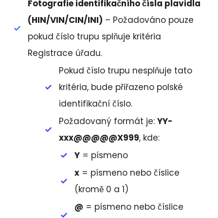
Fotografie identifikačního čísla plavidla
(HIN/VIN/CIN/INI)
– Požadováno pouze
pokud číslo trupu splňuje kritéria
Registrace úřadu.
Pokud číslo trupu nesplňuje tato
kritéria, bude přiřazeno polské
identifikační číslo.
Požadovaný formát je:
YY-
xxx@@@@@X999
, kde:
Y
= písmeno
x
= písmeno nebo číslice
(kromě 0 a 1)
@
= písmeno nebo číslice