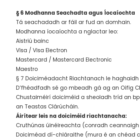
§ 6 Modhanna Seachadta agus Íocaíochta
Tá seachadadh ar fáil ar fud an domhain.
Modhanna íocaíochta a nglactar leo:
Aistriú bainc
Visa / Visa Electron
Mastercard / Mastercard Electronic
Maestro
§ 7 Doiciméadacht Riachtanach le haghaidh
D’fhéadfadh sé go mbeadh gá ag an Oifig Chl
Chustaiméirí doiciméid a sheoladh tríd an bpost
an Teastas Clárúcháin.
Áirítear leis na doiciméid riachtanacha:
Cruthúnas úinéireachta (conradh ceannaigh agu
Doiciméad dí-chláraithe (mura é an chéad 