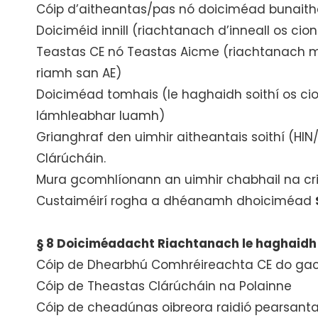
Cóip d’aitheantas/pas nó doiciméad bunaith
Doiciméid innill (riachtanach d’inneall os cio
Teastas CE nó Teastas Aicme (riachtanach má
riamh san AE)
Doiciméad tomhais (le haghaidh soithí os cion
lámhleabhar luamh)
Grianghraf den uimhir aitheantais soithí (HI
Clárúcháin.
Mura gcomhlíonann an uimhir chabhail na cri
Custaiméirí rogha a dhéanamh dhoiciméad
§ 8 Doiciméadacht Riachtanach le haghaid
Cóip de Dhearbhú Comhréireachta CE do gach r
Cóip de Theastas Clárúcháin na Polainne
Cóip de cheadúnas oibreora raidió pearsanta bai