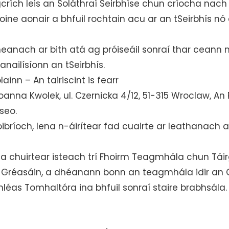
crích leis an Soláthraí Seirbhíse chun críocha na
aoine aonair a bhfuil rochtain acu ar an tSeirbhís 
eanach ar bith atá ag próiseáil sonraí thar ceann 
anailísíonn an tSeirbhís.
inn – An tairiscint is fearr
anna Kwolek, ul. Czernicka 4/12, 51-315 Wroclaw, An 
seo.
ibríoch, lena n-áirítear fad cuairte ar leathanach a
 chuirtear isteach trí Fhoirm Teagmhála chun Táirg
eán Gréasáin, a dhéanann bonn an teagmhála idir an 
éas Tomhaltóra ina bhfuil sonraí staire brabhsála.