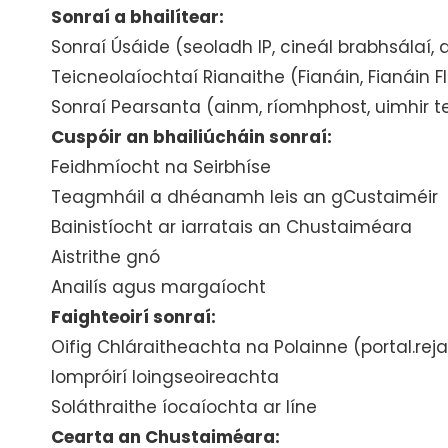
Sonraí a bhailítear:
Sonraí Úsáide (seoladh IP, cineál brabhsálaí
Teicneolaíochtaí Rianaithe (Fianáin, Fianáin 
Sonraí Pearsanta (ainm, ríomhphost, uimhir te
Cuspóir an bhailiúcháin sonraí:
Feidhmíocht na Seirbhíse
Teagmháil a dhéanamh leis an gCustaiméir
Bainistíocht ar iarratais an Chustaiméara
Aistrithe gnó
Anailís agus margaíocht
Faighteoirí sonraí:
Oifig Chláraitheachta na Polainne (portal.reja
Iompróirí loingseoireachta
Soláthraithe íocaíochta ar líne
Cearta an Chustaiméara: