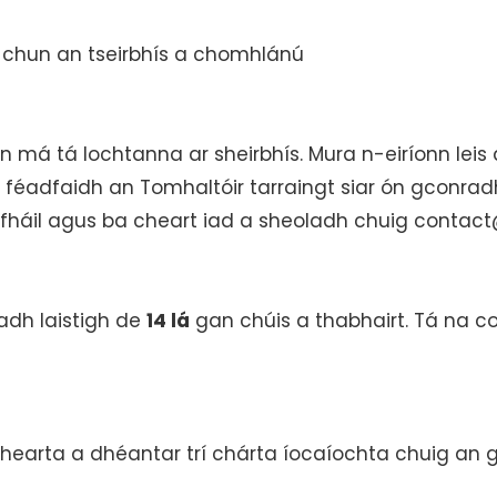
 chun an tseirbhís a chomhlánú
n má tá lochtanna ar sheirbhís. Mura n-eiríonn leis
 féadfaidh an Tomhaltóir tarraingt siar ón gconrad
a fháil agus ba cheart iad a sheoladh chuig conta
adh laistigh de
14 lá
gan chúis a thabhairt. Tá na co
irbhearta a dhéantar trí chárta íocaíochta chuig an