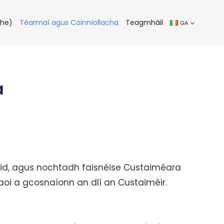
the)
Téarmaí agus Coinníollacha
Teagmháil
GA
a
id, agus nochtadh faisnéise Custaiméara
aoi a gcosnaíonn an dlí an Custaiméir.