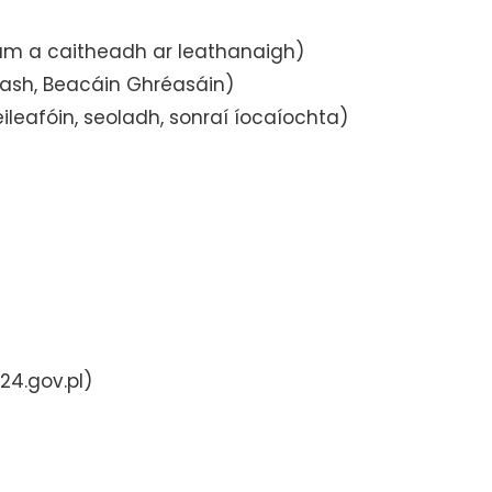
, am a caitheadh ar leathanaigh)
Flash, Beacáin Ghréasáin)
ileafóin, seoladh, sonraí íocaíochta)
24.gov.pl)