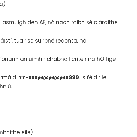
a)
lasmuigh den AE, nó nach raibh sé cláraithe
stí, tuairisc suirbhéireachta, nó
onann an uimhir chabhail critéir na hOifige
ormáid:
YY-xxx@@@@@X999
. Is féidir le
hniú.
mhnithe eile)