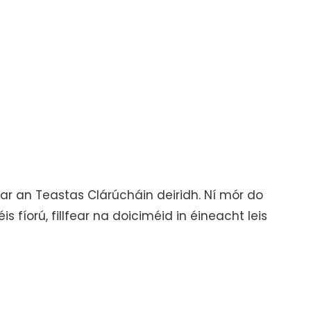
r an Teastas Clárúcháin deiridh. Ní mór do
 fíorú, fillfear na doiciméid in éineacht leis