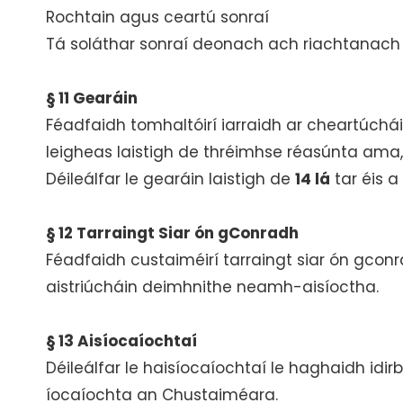
Rochtain agus ceartú sonraí
Tá soláthar sonraí deonach ach riachtanach
§ 11 Gearáin
Féadfaidh tomhaltóirí iarraidh ar cheartúchái
leigheas laistigh de thréimhse réasúnta ama,
Déileálfar le gearáin laistigh de
14 lá
tar éis 
§ 12 Tarraingt Siar ón gConradh
Féadfaidh custaiméirí tarraingt siar ón gconr
aistriúcháin deimhnithe neamh-aisíoctha.
§ 13 Aisíocaíochtaí
Déileálfar le haisíocaíochtaí le haghaidh id
íocaíochta an Chustaiméara.