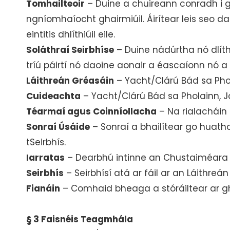
Tomhailteoir
– Duine a chuireann conradh i g
ngníomhaíocht ghairmiúil. Áirítear leis seo d
eintitis dhlíthiúil eile.
Soláthraí Seirbhíse
– Duine nádúrtha nó dlíth
tríú páirtí nó daoine aonair a éascaíonn nó a 
Láithreán Gréasáin
– Yacht/Clárú Bád sa Phola
Cuideachta
– Yacht/Clárú Bád sa Pholainn, Jo
Téarmaí agus Coinníollacha
– Na rialacháin 
Sonraí Úsáide
– Sonraí a bhailítear go huatho
tSeirbhís.
Iarratas
– Dearbhú intinne an Chustaiméara a
Seirbhís
– Seirbhísí atá ar fáil ar an Láithr
Fianáin
– Comhaid bheaga a stóráiltear ar ghl
§ 3 Faisnéis Teagmhála