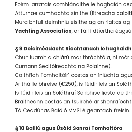
Foirm iarratais comhlánaithe le haghaidh cead
Atturnae cumhachta sínithe (litreacha caipiti
Mura bhfuil deimhniú eisithe ag an rialtas 
Yachting Association
, ar fáil i dtíortha éagsú
§ 9 Doiciméadacht Riachtanach le haghaidh
Chun luamh a chlárú mar thráchtála, ní mór d
Cumann Seoltóireachta na Polainne).
Caithfidh Tomhaltóirí costas an iniúchta agus
Ar tháille bhreise (€250), is féidir leis an S
Is féidir leis an Soláthraí Seirbhíse liosta 
Braitheann costas an tsuirbhé ar shonraíochtaí
Tá Ceadúnas Raidió MMSI éigeantach freisin.
§ 10 Bailiú agus Úsáid Sonraí Tomhaltóra