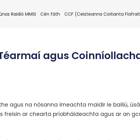
nas Raidió MMSI
Cén fáth
CCF (Ceisteanna Coitianta Fiafrai
Téarmaí agus Coinníollach
he agus na nósanna imeachta maidir le bailiú, úsá
os freisin ar chearta príobháideachta agus ar an gc