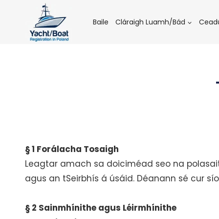
Skip
to
Baile
Cláraigh Luamh/Bád
Ceadú
content
§ 1 Forálacha Tosaigh
Leagtar amach sa doiciméad seo na polasait
agus an tSeirbhís á úsáid. Déanann sé cur sí
§ 2 Sainmhínithe agus Léirmhínithe