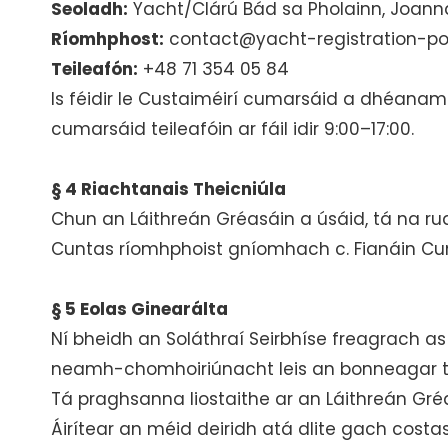
Seoladh:
Yacht/Clárú Bád sa Pholainn, Joanna 
Ríomhphost:
contact@yacht-registration-p
Teileafón:
+48 71 354 05 84
Is féidir le Custaiméirí cumarsáid a dhéanamh
cumarsáid teileafóin ar fáil idir 9:00–17:00.
§ 4 Riachtanais Theicniúla
Chun an Láithreán Gréasáin a úsáid, tá na rud
Cuntas ríomhphoist gníomhach c. Fianáin C
§ 5 Eolas Ginearálta
Ní bheidh an Soláthraí Seirbhíse freagrach 
neamh-chomhoiriúnacht leis an bonneagar te
Tá praghsanna liostaithe ar an Láithreán Gré
Áirítear an méid deiridh atá dlite gach costas