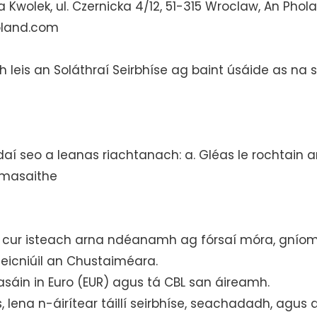
Kwolek, ul. Czernicka 4/12, 51-315 Wroclaw, An Phola
oland.com
 leis an Soláthraí Seirbhíse ag baint úsáide as na s
aí seo a leanas riachtanach: a. Gléas le rochtain ar
umasaithe
as cur isteach arna ndéanamh ag fórsaí móra, gníom
icniúil an Chustaiméara.
asáin in Euro (EUR) agus tá CBL san áireamh.
, lena n-áirítear táillí seirbhíse, seachadadh, agus 