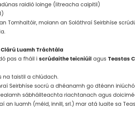
únas raidió loinge (litreacha caipitil)
l)
ag an Tomhaltóir, molann an Soláthraí Seirbhíse sc
la.
 Clárú Luamh Tráchtála
ó pas a fháil i
scrúdaithe teicniúil
agus
Teastas C
 na taistil a chlúdach.
oláthraí Seirbhíse socrú a dhéanamh go dtéann iniúc
de threalamh sábháilteachta riachtanach agus doicim
 an luamh (méid, innill, srl.) mar atá luaite sa Teas