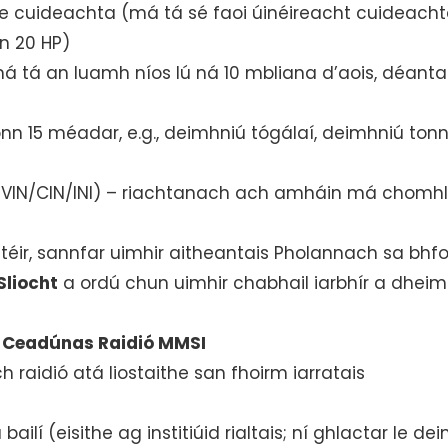
e cuideachta (má tá sé faoi úinéireacht cuideacht
nn 20 HP)
 tá an luamh níos lú ná 10 mbliana d’aois, déanta 
n 15 méadar, e.g., deimhniú tógálaí, deimhniú tonnái
N/VIN/CIN/INI) – riachtanach ach amháin má chomhlí
téir, sannfar uimhir aitheantais Pholannach sa bhf
Sliocht
a ordú chun uimhir chabhail iarbhír a dheim
h Ceadúnas Raidió MMSI
aidió atá liostaithe san fhoirm iarratais
lí (eisithe ag institiúid rialtais; ní ghlactar le dei