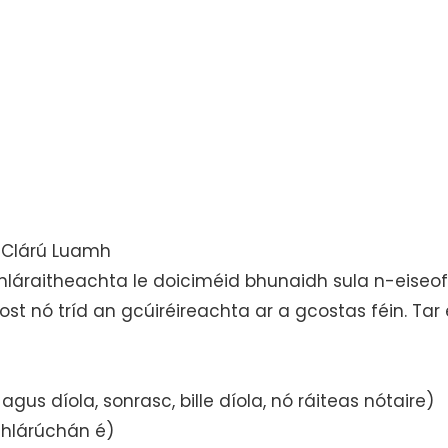
 Clárú Luamh
áraitheachta le doiciméid bhunaidh sula n-eiseofa
 nó tríd an gcúiréireachta ar a gcostas féin. Tar éis
s díola, sonrasc, bille díola, nó ráiteas nótaire)
chlárúchán é)