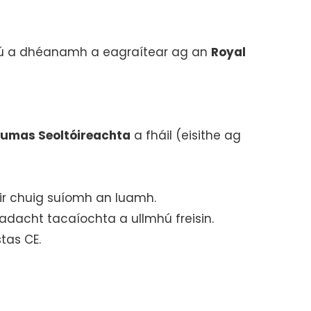
rúdú a dhéanamh a eagraítear ag an
Royal
umas Seoltóireachta
a fháil (eisithe ag
hóir chuig suíomh an luamh.
éadacht tacaíochta a ullmhú freisin.
tas CE.