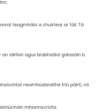
inn.
onraí teagmhála a chuirtear ar fáil. Tá
 an idirlíon agus brabhsálaí gréasáin b.
haíochtaí neamhúdaraithe tríú páirtí, nó
aistriúcháin mhionnscríofa.