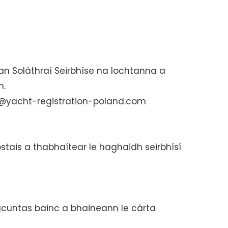
 an Soláthraí Seirbhíse na lochtanna a
h.
ct@yacht-registration-poland.com
stais a thabhaítear le haghaidh seirbhísí
 gcuntas bainc a bhaineann le cárta