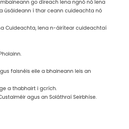
ch mbaineann go díreach lena ngnó nó lena
nó a úsáideann í thar ceann cuideachta nó
na Cuideachta, lena n-áirítear cuideachtaí
Pholainn.
gus faisnéis eile a bhaineann leis an
e a thabhairt i gcrích.
Custaiméir agus an Soláthraí Seirbhíse.