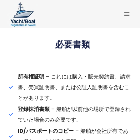
内
容
を
ス
キ
必要書類
ッ
プ
所有権証明
– これには購入・販売契約書、請求
書、売買証明書、または公証人証明書を含むこ
とがあります。
登録抹消書類
– 船舶が以前他の場所で登録され
ていた場合のみ必要です。
ID/パスポートのコピー
– 船舶が会社所有であ