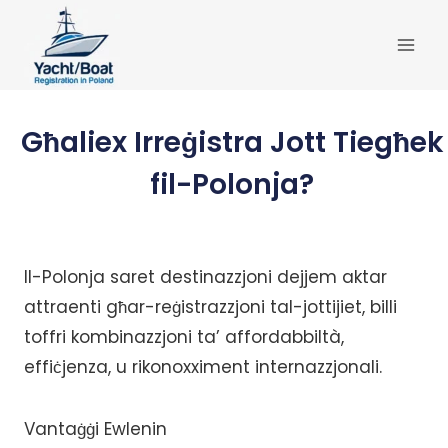
Skip
to
content
Għaliex Irreġistra Jott Tiegħek
fil-Polonja?
Il-Polonja saret destinazzjoni dejjem aktar
attraenti għar-reġistrazzjoni tal-jottijiet, billi
toffri kombinazzjoni ta’ affordabbiltà,
effiċjenza, u rikonoxximent internazzjonali.
Vantaġġi Ewlenin