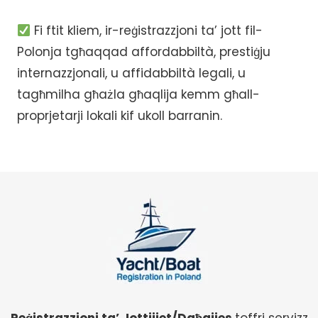
Fi ftit kliem, ir-reġistrazzjoni ta’ jott fil-
Polonja tgħaqqad affordabbiltà, prestiġju
internazzjonali, u affidabbiltà legali, u
tagħmilha għażla għaqlija kemm għall-
proprjetarji lokali kif ukoll barranin.