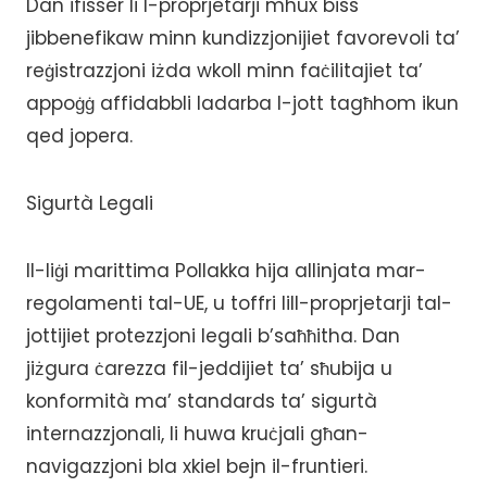
Dan ifisser li l-proprjetarji mhux biss
jibbenefikaw minn kundizzjonijiet favorevoli ta’
reġistrazzjoni iżda wkoll minn faċilitajiet ta’
appoġġ affidabbli ladarba l-jott tagħhom ikun
qed jopera.
Sigurtà Legali
Il-liġi marittima Pollakka hija allinjata mar-
regolamenti tal-UE, u toffri lill-proprjetarji tal-
jottijiet protezzjoni legali b’saħħitha. Dan
jiżgura ċarezza fil-jeddijiet ta’ sħubija u
konformità ma’ standards ta’ sigurtà
internazzjonali, li huwa kruċjali għan-
navigazzjoni bla xkiel bejn il-fruntieri.