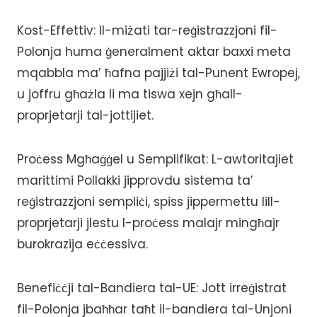
Kost-Effettiv: Il-miżati tar-reġistrazzjoni fil-
Polonja huma ġeneralment aktar baxxi meta
mqabbla ma’ ħafna pajjiżi tal-Punent Ewropej,
u joffru għażla li ma tiswa xejn għall-
proprjetarji tal-jottijiet.
Proċess Mgħaġġel u Semplifikat: L-awtoritajiet
marittimi Pollakki jipprovdu sistema ta’
reġistrazzjoni sempliċi, spiss jippermettu lill-
proprjetarji jlestu l-proċess malajr mingħajr
burokrazija eċċessiva.
Benefiċċji tal-Bandiera tal-UE: Jott irreġistrat
fil-Polonja jbaħħar taħt il-bandiera tal-Unjoni