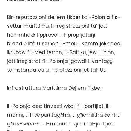
Bir-reputazzjoni dejjem tikber tal-Polonja fis-
settur marittimu, ir-reġistrazzjoni ta’ jott
hemmhekk tipprovdi lill-proprjetarji
b’kredibilità u serħan il-moħħ. Kemm jekk qed
ikrużaw fil-Mediterran, il-Baltiku, jew lil hinn,
jott irreġistrat fil-Polonja jgawdi l-vantaġġi
tal-istandards u l-protezzjonijiet tal-UE.
Infrastruttura Marittima Dejjem Tikber
Il-Polonja qed tinvesti wkoll fil-portijiet, il-
marini, u l-vapuri tagħha, u għamlitha ċentru
għas-servizzi u l-manutenzjoni tal-jottijiet.