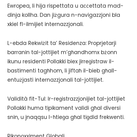
Ewropea, li hija rispettata u aċċettata mad-
dinja kollha. Dan jiżgura n-navigazzjoni bla
xkiel fl-ilmijiet internazzjonali.
L-ebda Rekwiżit ta’ Residenza: Proprjetarji
barranin tal-jottijiet m’għandhomx bżonn
ikunu residenti Pollakki biex jirreġistraw il-
bastimenti tagħhom, li jiftaħ il-bieb għall-
entużjasti internazzjonali tal-jottijiet.
Validità fit-Tul: Ir-reġistrazzjonijiet tal-jottijiet
Pollakki huma tipikament validi għal diversi
snin, u jnaqqsu l-ħtieġa għal tiġdid frekwenti.
Rikonoxximent Globali