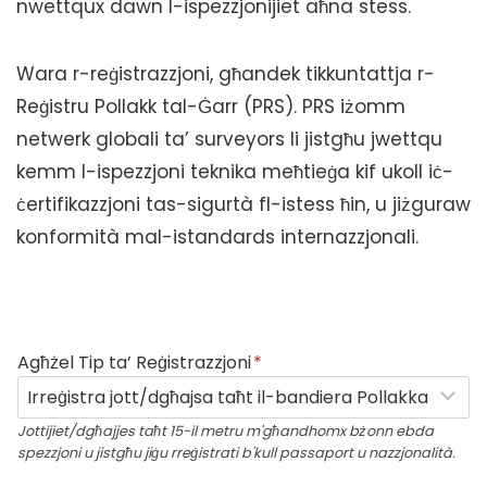
nwettqux dawn l-ispezzjonijiet aħna stess.
Wara r-reġistrazzjoni, għandek tikkuntattja r-
Reġistru Pollakk tal-Ġarr (PRS). PRS iżomm
netwerk globali ta’ surveyors li jistgħu jwettqu
kemm l-ispezzjoni teknika meħtieġa kif ukoll iċ-
ċertifikazzjoni tas-sigurtà fl-istess ħin, u jiżguraw
konformità mal-istandards internazzjonali.
Agħżel Tip ta’ Reġistrazzjoni
*
Jottijiet/dgħajjes taħt 15-il metru m'għandhomx bżonn ebda
spezzjoni u jistgħu jiġu rreġistrati b'kull passaport u nazzjonalità.