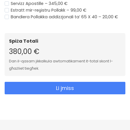
Servizz Apostille – 345,00 €
Estratt mir-reġistru Pollakk – 99,00 €
Bandiera Pollakka addizzjonali ta’ 65 X 40 – 20,00 €
Spiża Totali
380,00 €
Dan il-qasam jikkalkula awtomatikament it-total skont l-
għażliet tiegħek.
Li jmiss