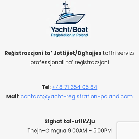
Reġistrazzjoni ta’ Jottijiet/Dgħajjes
toffri servizz
professjonali ta’ reġistrazzjoni
Tel
:
+48 71 354 05 84
Mail
:
contact@yacht-registration-poland.com
Sigħat tal-uffiċċju
Tnejn–Ġimgħa 9:00AM – 5:00PM