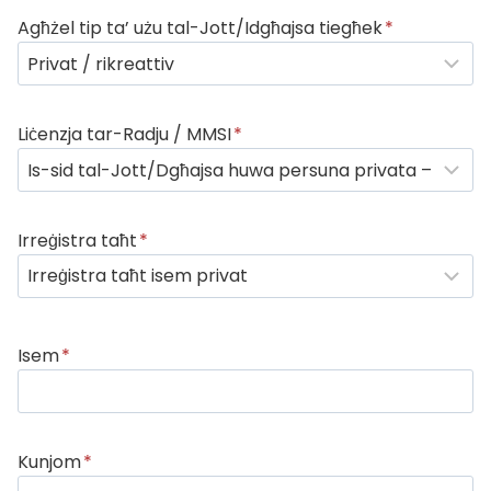
Agħżel tip ta’ użu tal-Jott/Idgħajsa tiegħek
*
Liċenzja tar-Radju / MMSI
*
Irreġistra taħt
*
Isem
*
Kunjom
*