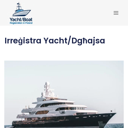
Skip
to
content
Irreġistra Yacht/Dgħajsa