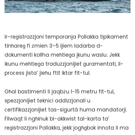
Ir-reġistrazzjoni temporanja Pollakka tipikament
tinħareġ fi żmien 3–5 ijiem ladarba d-
dokumenti kollha meħtieġa jkunu waslu. Jekk
ikunu meħtieġa traduzzjonijiet ġuramentati, il-
proċess jista’ jieħu ftit iktar fit-tul.
Għal bastimenti li jaqbżu l-15 metru fit-tul,
spezzjonijiet tekniċi addizzjonali u
ċertifikazzjonijiet tas-sigurtà huma mandatorji.
Filwaqt li ngħinuk bl-akkwist tal-karta ta’
reġistrazzjoni Pollakka, jekk jogħġbok innota li ma