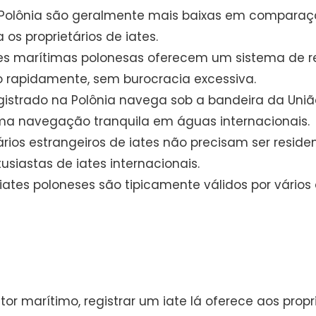
na Polônia são geralmente mais baixas em compara
s proprietários de iates.
des marítimas polonesas oferecem um sistema de reg
o rapidamente, sem burocracia excessiva.
egistrado na Polônia navega sob a bandeira da Uni
ma navegação tranquila em águas internacionais.
tários estrangeiros de iates não precisam ser reside
siastas de iates internacionais.
e iates poloneses são tipicamente válidos por vário
 marítimo, registrar um iate lá oferece aos proprie