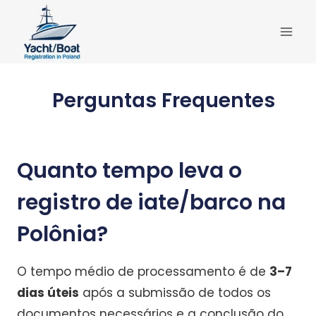
Skip
to
content
Perguntas Frequentes
Quanto tempo leva o
registro de iate/barco na
Polônia?
O tempo médio de processamento é de
3–7
dias úteis
após a submissão de todos os
documentos necessários e a conclusão do