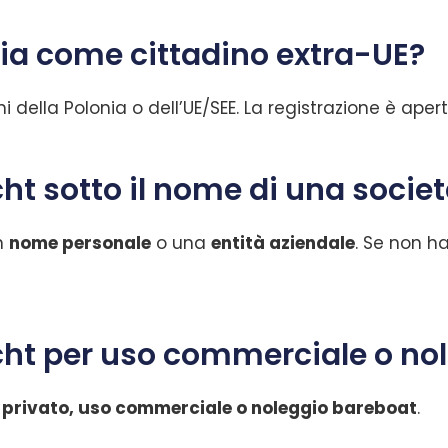
nia come cittadino extra-UE?
ni della Polonia o dell’UE/SEE. La registrazione è ape
cht sotto il nome di una socie
un
nome personale
o una
entità aziendale
. Se non ha
acht per uso commerciale o no
 privato, uso commerciale o noleggio bareboat
.