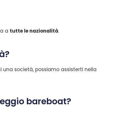
rta a
tutte le nazionalità
.
tà?
i una società, possiamo assisterti nella
leggio bareboat?