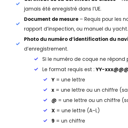
jamais été enregistré dans l’UE.
Document de mesure
– Requis pour les na
rapport d’inspection, ou manuel du yacht.
Photo du numéro d’identification du navi
d’enregistrement.
Si le numéro de coque ne répond pa
Le format requis est :
YY-xxx@@
Y
= une lettre
x
= une lettre ou un chiffre (sau
@
= une lettre ou un chiffre (sa
X
= une lettre (A–L)
9
= un chiffre