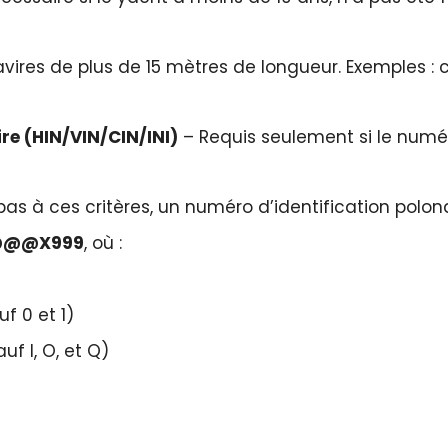
vires de plus de 15 mètres de longueur. Exemples : ce
re (HIN/VIN/CIN/INI)
– Requis seulement si le numé
s à ces critères, un numéro d’identification polona
@@@X999
, où :
f 0 et 1)
uf I, O, et Q)