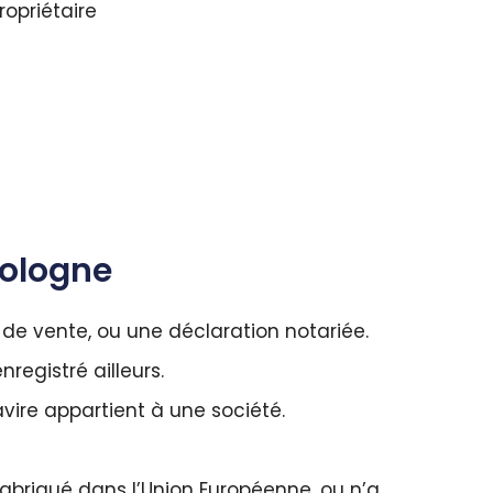
opriétaire
Pologne
 de vente, ou une déclaration notariée.
egistré ailleurs.
vire appartient à une société.
fabriqué dans l’Union Européenne, ou n’a