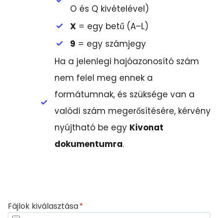
O és Q kivételével)
X
= egy betű (A–L)
9
= egy számjegy
Ha a jelenlegi hajóazonosító szám
nem felel meg ennek a
formátumnak, és szüksége van a
valódi szám megerősítésére, kérvény
nyújtható be egy
Kivonat
dokumentumra
.
Fájlok kiválasztása
*