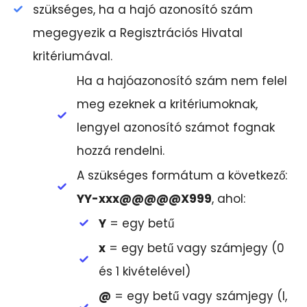
szükséges, ha a hajó azonosító szám
megegyezik a Regisztrációs Hivatal
kritériumával.
Ha a hajóazonosító szám nem felel
meg ezeknek a kritériumoknak,
lengyel azonosító számot fognak
hozzá rendelni.
A szükséges formátum a következő:
YY-xxx@@@@@X999
, ahol:
Y
= egy betű
x
= egy betű vagy számjegy (0
és 1 kivételével)
@
= egy betű vagy számjegy (I,