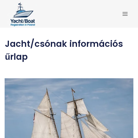
Skip
to
content
Jacht/csónak információs
űrlap