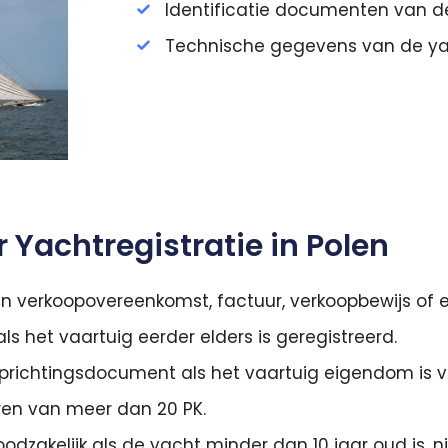
Identificatie documenten van d
Technische gegevens van de y
Yachtregistratie in Polen
n verkoopovereenkomst, factuur, verkoopbewijs of een
als het vaartuig eerder elders is geregistreerd.
prichtingsdocument als het vaartuig eigendom is va
ren van meer dan 20 PK.
odzakelijk als de yacht minder dan 10 jaar oud is, ni