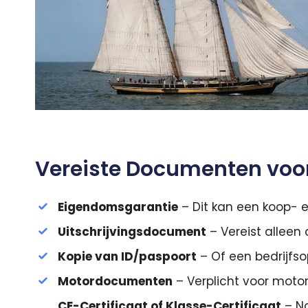
Vereiste Documenten voor 
Eigendomsgarantie
– Dit kan een koop- e
Uitschrijvingsdocument
– Vereist alleen 
Kopie van ID/paspoort
– Of een bedrijfso
Motordocumenten
– Verplicht voor moto
CE-Certificaat of Klasse-Certificaat
– No