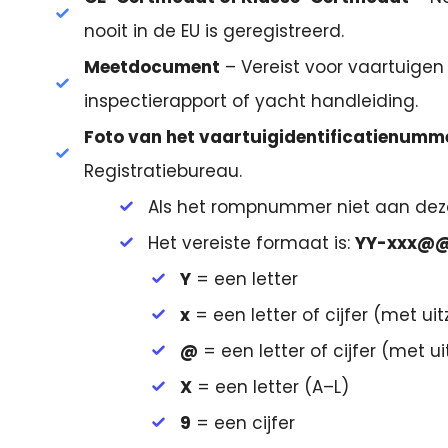
nooit in de EU is geregistreerd.
Meetdocument
– Vereist voor vaartuigen
inspectierapport of yacht handleiding.
Foto van het vaartuigidentificatienumme
Registratiebureau.
Als het rompnummer niet aan deze 
Het vereiste formaat is:
YY-xxx@
Y
= een letter
x
= een letter of cijfer (met ui
@
= een letter of cijfer (met u
X
= een letter (A–L)
9
= een cijfer