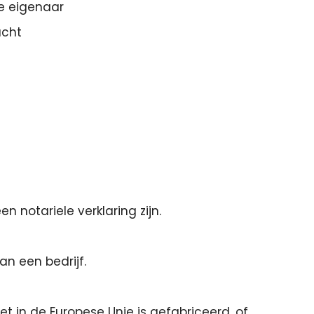
e eigenaar
acht
 notariele verklaring zijn.
n een bedrijf.
et in de Europese Unie is gefabriceerd, of