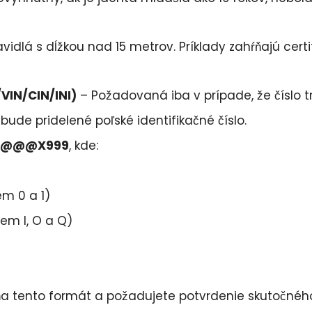
dlá s dĺžkou nad 15 metrov. Príklady zahŕňajú certifi
/VIN/CIN/INI)
– Požadovaná iba v prípade, že číslo t
, bude pridelené poľské identifikačné číslo.
@@@@X999
, kde:
em 0 a 1)
em I, O a Q)
ňa tento formát a požadujete potvrdenie skutočného 