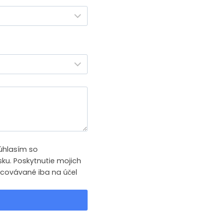
úhlasím so
ku. Poskytnutie mojich
acovávané iba na účel