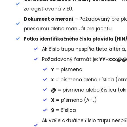
zaregistrovaná v EÚ.
Dokument o meraní
– Požadovaný pre plavi
prieskumu alebo manuál pre jachtu.
Fotka identifikačného čísla plavidla (HIN
Ak číslo trupu nespĺňa tieto kritériá
Požadovaný formát je:
YY-xxx@
Y
= písmeno
x
= písmeno alebo číslica (okr
@
= písmeno alebo číslica (okr
X
= písmeno (A–L)
9
= číslica
Ak vaše aktuálne číslo trupu nespĺ