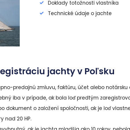
Doklady totožnosti vlastníka
Technické údaje o jachte
gistráciu jachty v Poľsku
pno-predajnú zmluvu, faktúru, účet alebo notársku 
ebný iba v prípade, ak bola loď predtým zaregistrov
o dokument o založení spoločnosti, ak je loď vlastn
y nad 20 HP.
vyhnutný, ak je jachta mladšia ako 10 rokov, nebola