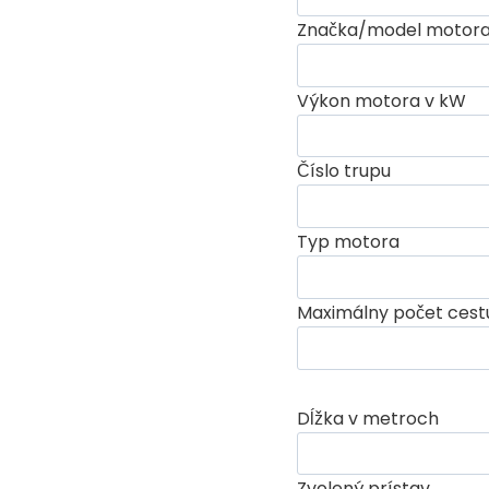
Značka/model motor
Výkon motora v kW
Číslo trupu
Typ motora
Maximálny počet cestu
Dĺžka v metroch
Zvolený prístav