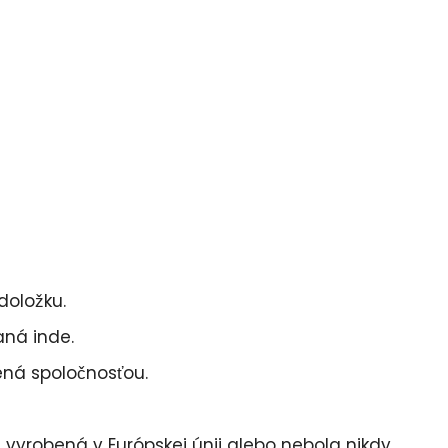
doložku.
aná inde.
ená spoločnosťou.
 vyrobená v Európskej únii alebo nebola nikdy