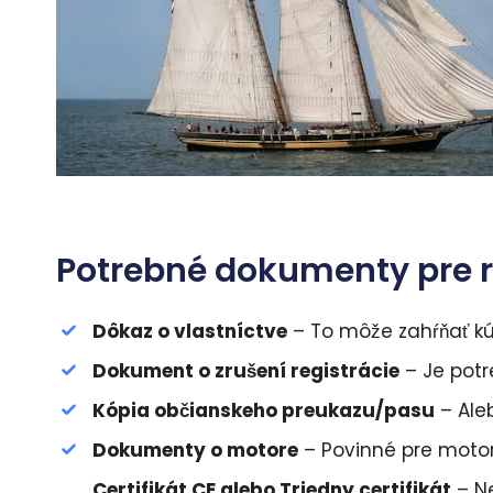
Potrebné dokumenty pre re
Dôkaz o vlastníctve
– To môže zahŕňať kú
Dokument o zrušení registrácie
– Je potr
Kópia občianskeho preukazu/pasu
– Aleb
Dokumenty o motore
– Povinné pre motor
Certifikát CE alebo Triedny certifikát
– Ne