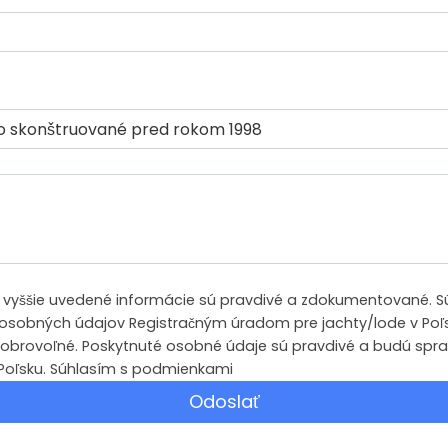
y vyššie uvedené informácie sú pravdivé a zdokumentované. S
sobných údajov Registračným úradom pre jachty/lode v Poľs
obrovoľné. Poskytnuté osobné údaje sú pravdivé a budú spr
v Poľsku. Súhlasím s podmienkami
Odoslať