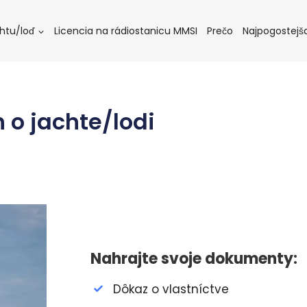
chtu/loď
Licencia na rádiostanicu MMSI
Prečo
Najpogostejš
 o jachte/lodi
Nahrajte svoje dokumenty:
Dôkaz o vlastníctve