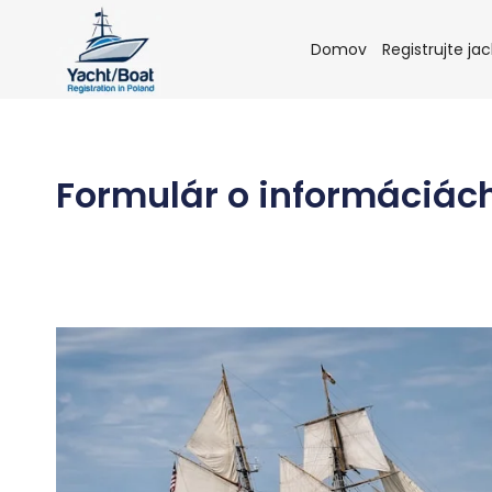
Skip
to
Domov
Registrujte ja
content
Formulár o informáciách